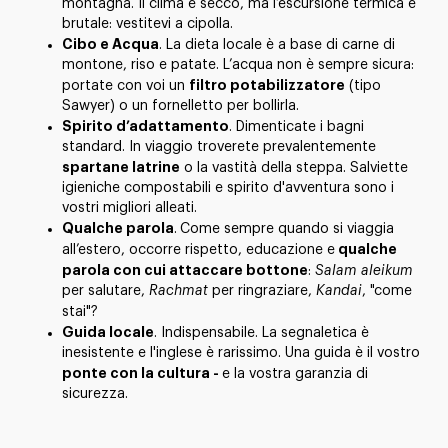
montagna. Il clima è secco, ma l’escursione termica è
brutale: vestitevi a cipolla.
Cibo e Acqua
. La dieta locale è a base di carne di
montone, riso e patate. L’acqua non è sempre sicura:
filtro potabilizzatore
portate con voi un
(tipo
Sawyer) o un fornelletto per bollirla.
Spirito d’adattamento
. Dimenticate i bagni
standard. In viaggio troverete prevalentemente
spartane latrine
o la vastità della steppa. Salviette
igieniche compostabili e spirito d'avventura sono i
vostri migliori alleati.
Qualche parola
.
Come sempre quando si viaggia
qualche
all’estero, occorre rispetto, educazione e
parola con cui attaccare bottone
:
Salam aleikum
per salutare,
Rachmat
per ringraziare,
Kandai
, "come
stai"?
Guida locale
. Indispensabile. La segnaletica è
inesistente e l'inglese è rarissimo. Una guida è il vostro
ponte con la cultura -
e la vostra garanzia di
sicurezza.