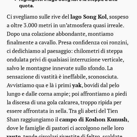
quota.
Ci svegliamo sulle rive del
lago Song Kol
, sospeso
a oltre 3.000 metri in un’atmosfera quasi irreale.
Dopo una colazione abbondante, montiamo
finalmente a cavallo. Presa confidenza coi ronzini,
ci dedichiamo al paesaggio: chilometri di steppa
ondulata privi di qualsiasi interruzione verticale,
salvo le montagne innevate sullo sfondo. La
sensazione di vastità è ineffabile, sconosciuta.
Avvistiamo qua e là i primi
yak
, bovidi dal pelo
lungo e dalle corna ampie; poi affrontiamo a piedi
la discesa di una gola calcarea, troppo ripida per
essere affrontata in sella. Tra gli abeti del Tien
Shan raggiungiamo il
campo di Koshon Kunush
,
dove le famiglie di pastori ci accolgono nelle loro
yurte
, tende circolari rivestite di feltro, scaldate