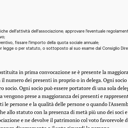
che dell'attività dell'associazione; approvare l'eventuale regolament
ivo;
entivo, fissare l'importo della quota sociale annuale;
r legge o per statuto, o sottoposto al suo esame dal Consiglio Dire
tituita in prima convocazione se è presente la maggioranz
l numero dei presenti in proprio o in delega. Ogni socio h
tro socio. Ogni socio può essere portatore di una sola dele
ia vengono prese a maggioranza dei presenti e rappresent
ti le persone e la qualità delle persone o quando l'Assem
e allo statuto con la presenza di metà più uno dei soci e
ociazione e ne devolve il patrimonio col voto favorevole de