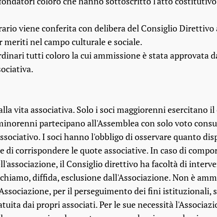
 fondatori coloro che hanno sottoscritto l'atto costitutivo
orario viene conferita con delibera del Consiglio Direttivo
er meriti nel campo culturale e sociale.
rdinari tutti coloro la cui ammissione è stata approvata d
ociativa.
 alla vita associativa. Solo i soci maggiorenni esercitano 
i minorenni partecipano all'Assemblea con solo voto consul
ssociativo. I soci hanno l'obbligo di osservare quanto disp
 e di corrispondere le quote associative. In caso di comp
l'associazione, il Consiglio direttivo ha facoltà di interve
ichiamo, diffida, esclusione dall'Associazione. Non è ammes
. L'Associazione, per il perseguimento dei fini istituzionali
ratuita dai propri associati. Per le sue necessità l'Associ