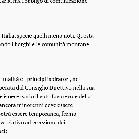
taria, ma l'obbligo di comunicazione
'Italia, specie quelli meno noti. Questa
zzando i borghi e le comunità montane
nalità e i principi ispiratori, ne
iberata dal Consiglio Direttivo nella sua
è necessario il voto favorevole della
 ancora minorenni deve essere
n potrà essere temporanea, fermo
associativo ad eccezione dei
oci: