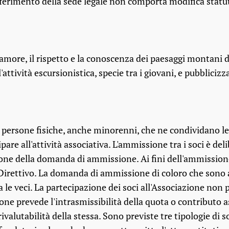
rasferimento della sede legale non comporta modifica statu
l'amore, il rispetto e la conoscenza dei paesaggi montani d
attività escursionistica, specie tra i giovani, e pubblici
persone fisiche, anche minorenni, che ne condividano le fi
are all'attività associativa. L'ammissione tra i soci è del
one della domanda di ammissione. Ai fini dell'ammissione 
Direttivo. La domanda di ammissione di coloro che sono
fa le veci. La partecipazione dei soci all'Associazione no
zione prevede l'intrasmissibilità della quota o contributo 
ivalutabilità della stessa. Sono previste tre tipologie di s