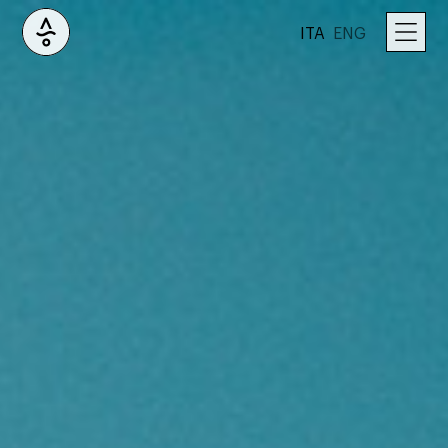
ITA
ENG