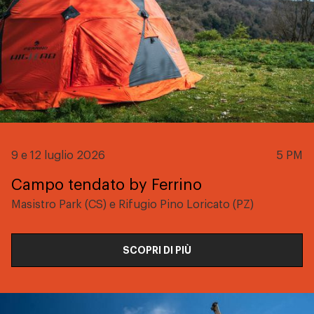
9 e 12 luglio 2026
5 PM
Campo tendato by Ferrino
Masistro Park (CS) e Rifugio Pino Loricato (PZ)
SCOPRI DI PIÙ