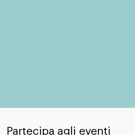
nel 2026 il Va' Sentiero Fest
approda nel Parco Nazionale del Pollino
zaino
mettersi in gioco
...
STAY TUNED!
Partecipa agli eventi