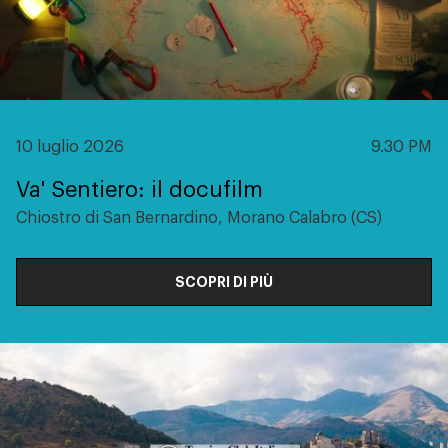
10 luglio 2026
9.30 PM
Va' Sentiero: il docufilm
Chiostro di San Bernardino, Morano Calabro (CS)
SCOPRI DI PIÙ