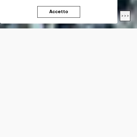
Accetto
< < <
> > >
LENGTH
24.1
Km
DIFFICULTY*
EE
ALTITUDE GAIN*
+
2233
m