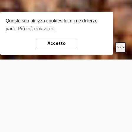
Questo sito utilizza cookies tecnici e di terze
parti.
Più informazioni
Accetto
< < <
> > >
LENGTH
14.7
Km
DIFFICULTY*
E