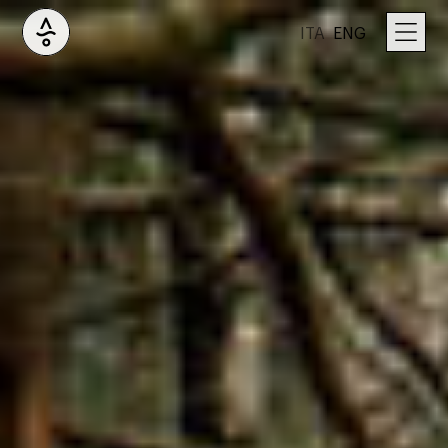
ITA
ENG