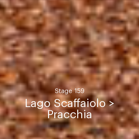
Stage
159
Lago Scaffaiolo >
Pracchia