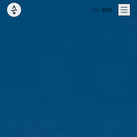
ITA
ENG