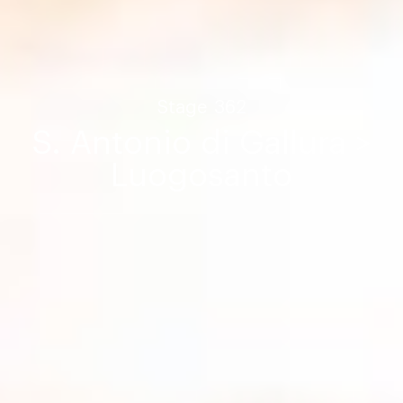
Stage
362
S. Antonio di Gallura >
Luogosanto