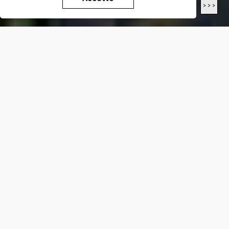
< < <
> > >
LUNGHEZZA
26.1
Km
DIFFICOLTÀ*
E
DISLIVELLO*
+
1176
m
-
660
m