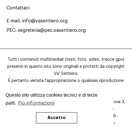
Contattaci
E-mail:
info@vasentiero.org
PEC:
segreteria@pec.vasentiero.org
Tutti i contenuti multimediali (testi, foto, video, tracce gpx)
presenti in questo sito sono originali e protetti da copyright
Va' Sentiero.
È pertanto vietata l'appropriazione o qualsiasi riproduzione
non autorizzata degli stessi.
Questo sito utilizza cookies tecnici e di terze
©2019 Associazione Va’ Sentiero. Sede legale: via Genova 3,
parti.
Più informazioni
20010 Pregnana Milanese (MI). C.F. 93551340156
Codice IBAN: IT 79M 06230 01616 00001 50636 19 -
Accetto
Normativa della privacy
-
Statuto dell’Associazione