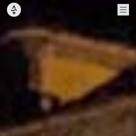
ITA
ENG