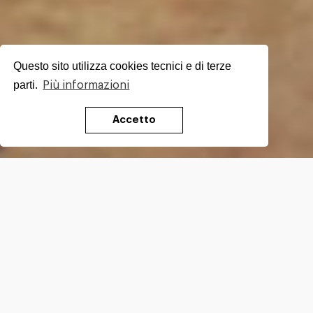
Questo sito utilizza cookies tecnici e di terze
parti.
Più informazioni
Accetto
Testo di
Francesco Sabatini
Foto di
Sara Furlanetto
Uno dei vini più famosi della Puglia è il
Primitivo
; abitualmente questo vino è associato
alla località di Manduria, nell’Alto Salento. In