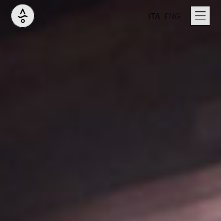
ITA
ENG