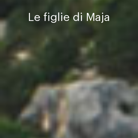
Le figlie di Maja