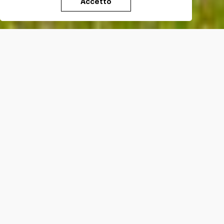
Accetto
Testo di
Francesco Sabatini
Foto
di
Andrea Buonopane
Attraversiamo le colline argillose del Collio
Orientale sotto la pioggia, che non smette di farci
compagnia. La
ponka
, terreno di marna e arenaria,
ci imbratta i piedi mentre camminiamo tra i vitigni
che coprono le colline. Dal Monte Quarin entriamo
a Cormons, dove ci godiamo lo spettacolo e il
meritato riposo. Scendendo verso il paese ci
imbattiamo in splendide fragoline di bosco, un
dolce benvenuto dalla "capitale del Collio".