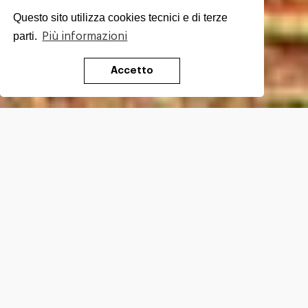
Questo sito utilizza cookies tecnici e di terze
parti.
Più informazioni
Accetto
Testo di
Francesco Sabatini
Foto
di
Sara
Furlanetto e Andrea Buonopane
Ci siamo lasciati la Liguria alle spalle
attraversando i passi della Cisa e dei Due Santi, da
cui
il vento marino scende verso la pianura
padana regalando i suoi profumi ai salumi
lasciati stagionare sulle colline parmensi
.
Siamo entrati nell’
Appennino Tosco Emiliano
in autunno inoltrato e nei borghi cominciava a