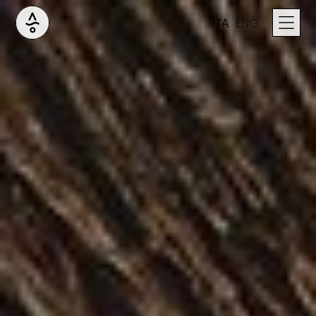
ITA
ENG