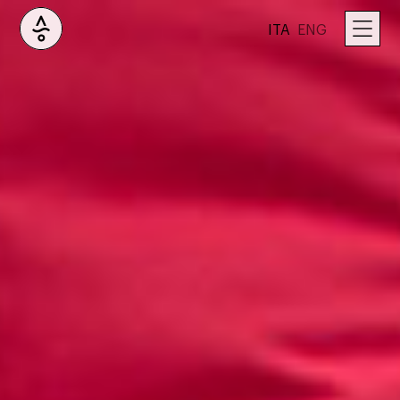
ITA
ENG