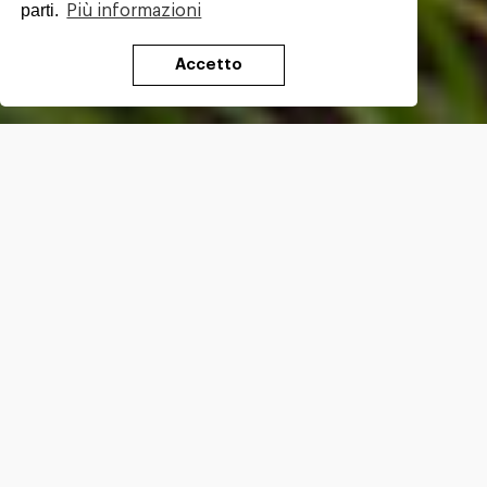
parti.
Più informazioni
Accetto
Testo di
Francesco Sabatini
Foto
di
Sara
Furlanetto
Dal monastero di Castelmonte ci immergiamo nel
fitto bosco che ci accompagna, lungo il confine con
la Slovenia, fino alle Valli del Natisone. Quattro
fiumi – Natisone, Alberone, Cosizza ed Erbezzo -
danno vita alle quattro vallate che costituiscono
un triangolo pieno di fascino e di mistero.
Questa
terra ha vissuto sulla propria pelle la violenza