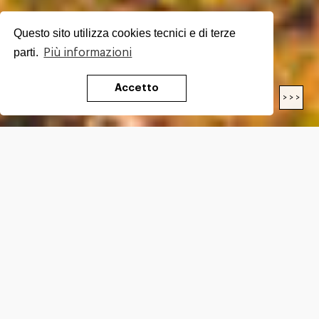
Questo sito utilizza cookies tecnici e di terze
parti.
Più informazioni
Accetto
< < <
> > >
LENGTH
13.50
Km
DIFFICULTY*
E