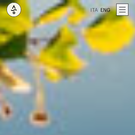
ITA
ENG