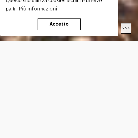
Questo sito utilizza cookies tecnici e di terze
parti.
Più informazioni
Accetto
< < <
> > >
LENGTH
20.3
Km
DIFFICULTY*
E
ALTITUDE GAIN*