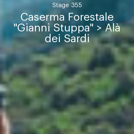
Stage
355
Caserma Forestale
"Gianni Stuppa" > Alà
dei Sardi