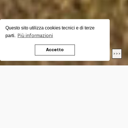
Questo sito utilizza cookies tecnici e di terze
parti.
Più informazioni
Accetto
< < <
> > >
LENGTH
21.3
Km
DIFFICULTY*
E