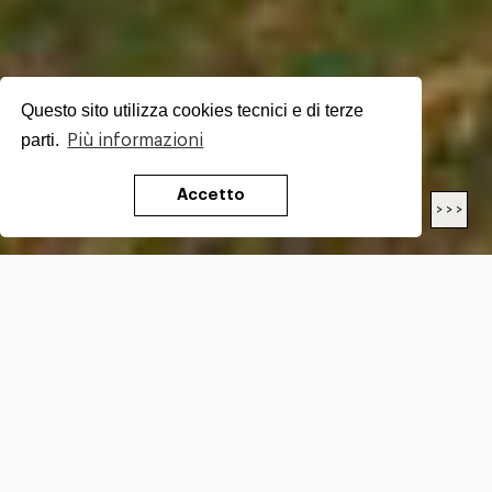
Questo sito utilizza cookies tecnici e di terze
parti.
Più informazioni
Accetto
< < <
> > >
LENGTH
19.2
Km
DIFFICULTY*
E