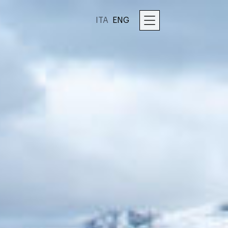
ITA
ENG