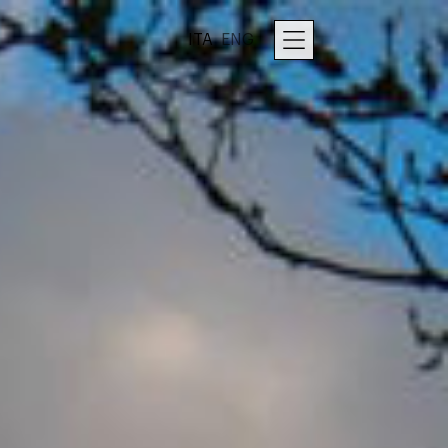
ITA
ENG