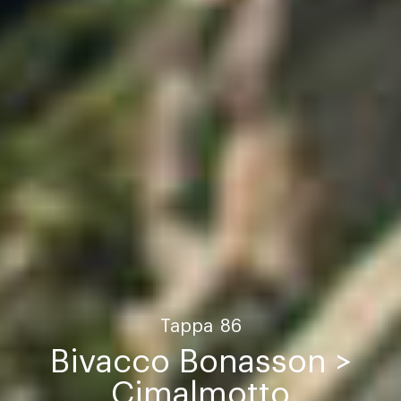
Tappa
86
Bivacco Bonasson >
Cimalmotto