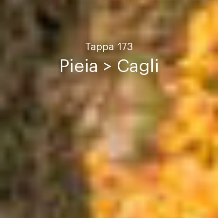
Tappa
173
Pieia > Cagli