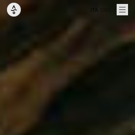
ITA
ENG