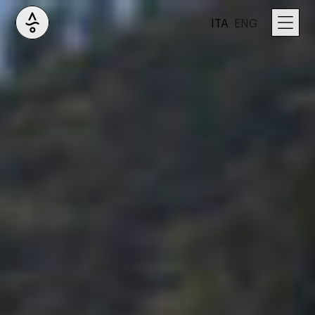
ITA
ENG