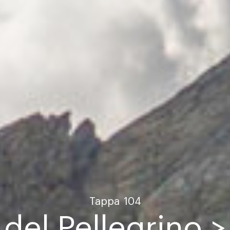
Tappa
104
 del Pellegrino >