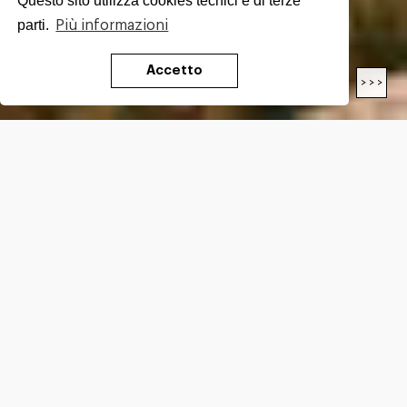
Questo sito utilizza cookies tecnici e di terze
parti.
Più informazioni
Accetto
< < <
> > >
LUNGHEZZA
27.0
Km
DIFFICOLTÀ*
E
DISLIVELLO*