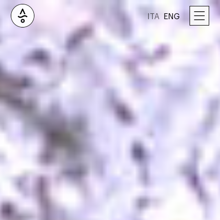
ITA
ENG