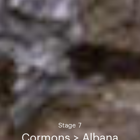
Stage
7
Cormons > Albana