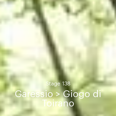
Stage
138
Garessio > Giogo di
Toirano