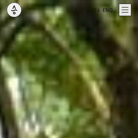
ITA
ENG