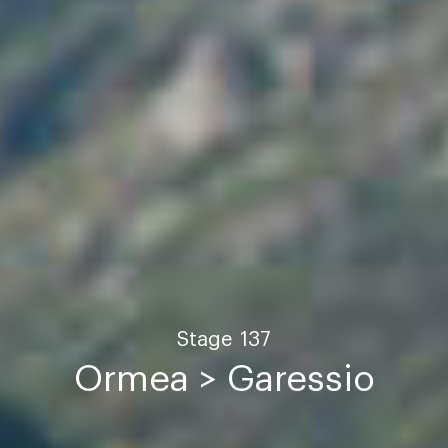
Stage
137
Ormea > Garessio