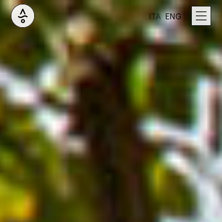
ITA
ENG