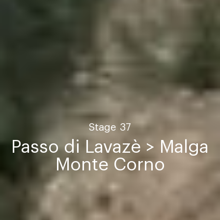
Stage
37
Passo di Lavazè > Malga
Monte Corno