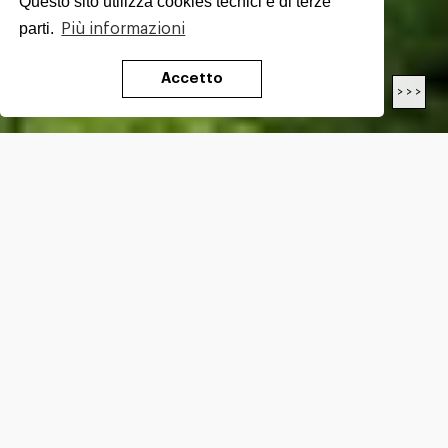
Questo sito utilizza cookies tecnici e di terze
parti.
Più informazioni
Accetto
< < <
> > >
LENGTH
26.5
Km
DIFFICULTY*
E
ALTITUDE GAIN*