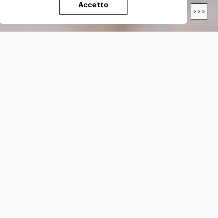
Accetto
< < <
> > >
LENGTH
18.7
Km
DIFFICULTY*
E
ALTITUDE GAIN*
+
1460
m