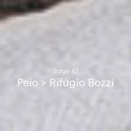
Stage
47
Peio > Rifugio Bozzi