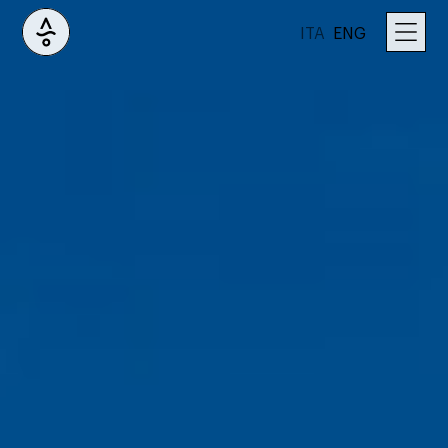
ITA
ENG