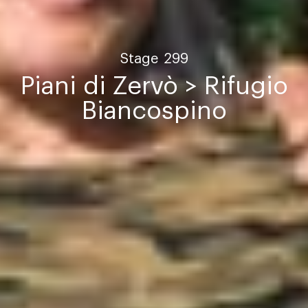
Stage
299
Piani di Zervò > Rifugio
Biancospino