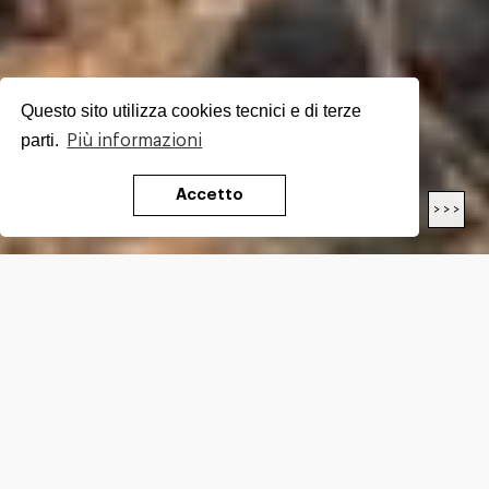
Questo sito utilizza cookies tecnici e di terze
parti.
Più informazioni
Accetto
< < <
> > >
LENGTH
14.0
Km
DIFFICULTY*
E