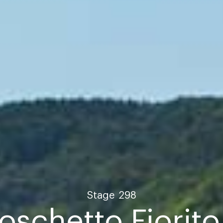
Stage
298
oschetto Fiorito 