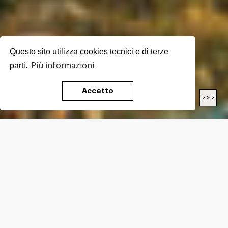
Questo sito utilizza cookies tecnici e di terze
parti.
Più informazioni
Accetto
< < <
> > >
LENGTH
28.90
Km
DIFFICULTY*
EE