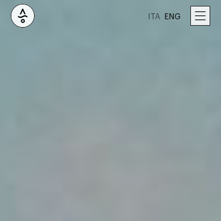
ITA
ENG