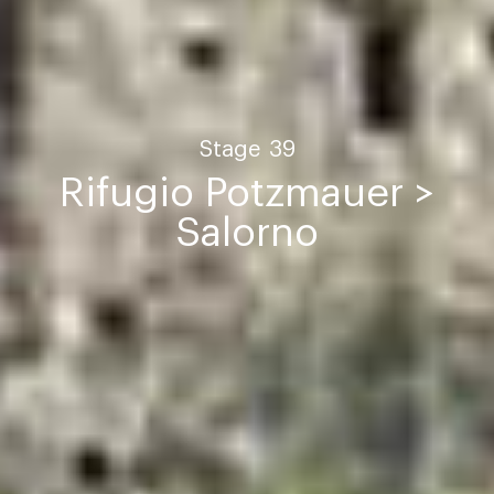
Stage
39
Rifugio Potzmauer >
Salorno