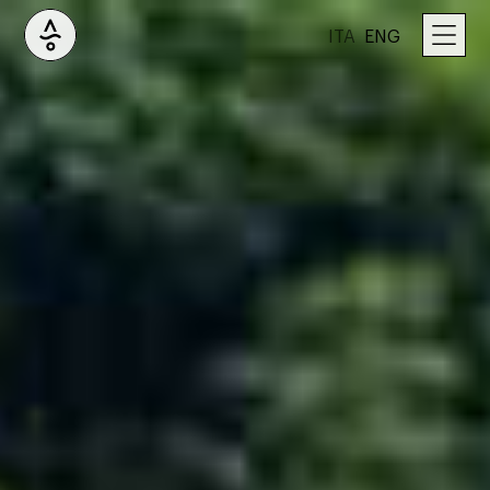
ITA
ENG