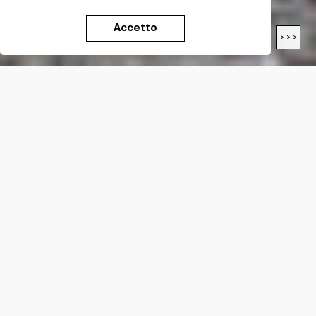
Accetto
< < <
> > >
LENGTH
23
Km
DIFFICULTY*
E
ALTITUDE GAIN*
+
1277
m