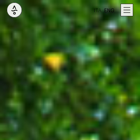
ITA
ENG