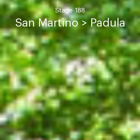
Stage
188
San Martino > Padula