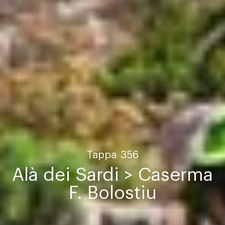
Tappa
356
Alà dei Sardi > Caserma
F. Bolostiu