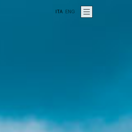
ITA
ENG