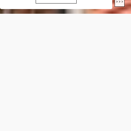
< < <
> > >
LUNGHEZZA
13.8
Km
DIFFICOLTÀ*
E
DISLIVELLO*
+
695
m
-
393
m