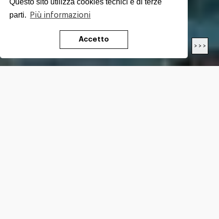
Questo sito utilizza cookies tecnici e di terze
parti.
Più informazioni
Accetto
< < <
> > >
LUNGHEZZA
28.8
Km
DIFFICOLTÀ*
E
DISLIVELLO*