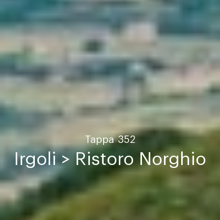
Tappa
352
Irgoli > Ristoro Norghio