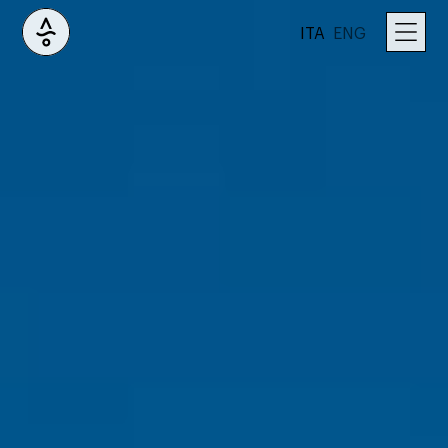
ITA
ENG