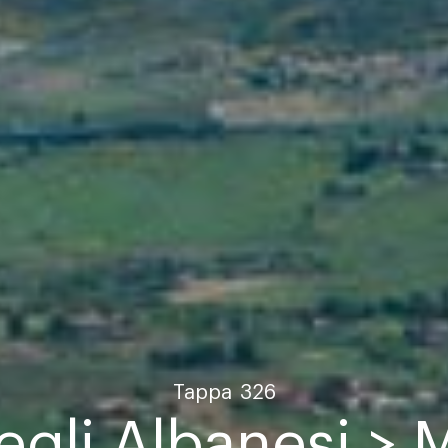
Tappa
326
egli Albanesi > 