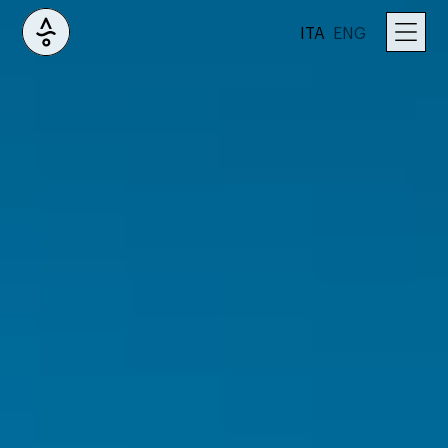
ITA
ENG