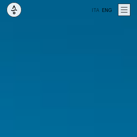
ITA
ENG