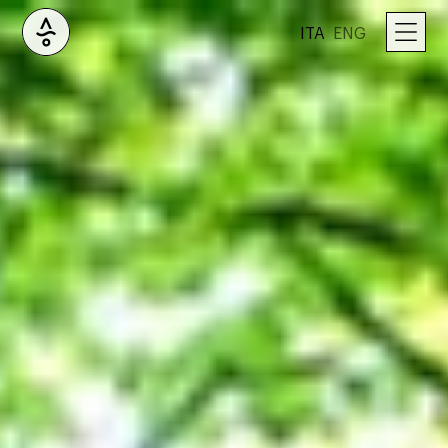
ITA
ENG