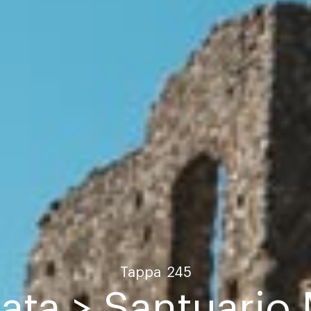
Tappa
245
rata > Santuario 