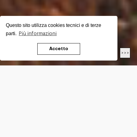
Questo sito utilizza cookies tecnici e di terze
parti.
Più informazioni
Accetto
< < <
> > >
LENGTH
17.30
Km
DIFFICULTY*
E