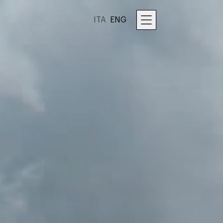
ITA
ENG